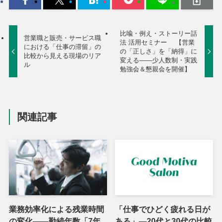
比喩・例え・ストーリー話
営業職と販売・サービス職
法 活用セミナー 【営業
における「仕事の滞留」の
の「正しさ」を「納得」に
比較から見える現場のリア
変える——少人数制・実践
ル
勉強会＆懇親会を開催】
関連記事
業務効率化による残業時間
「仕事でひどく疲れる日が
の変化――勤続年数「7年
ある」―20代と30代の比較