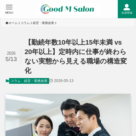
MENU
会員登録
ホーム
コラム
経営・業務改善
【勤続年数10年以上15年未満 vs
20年以上】定時内に仕事が終わら
2026
5/13
ない実態から見える職場の構造変
化
2026-05-13
コラム
経営・業務改善